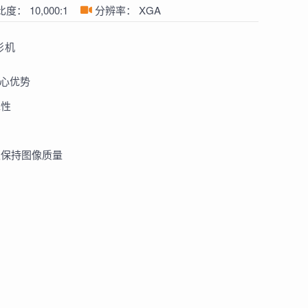
比度：
10,000:1
分辨率：
XGA
影机
的核心优势
靠性
久保持图像质量